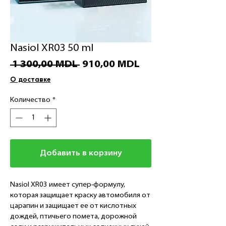
Nasiol XR03 50 ml
Обычная
Спеццена
 1 300,00 MDL 
910,00 MDL
цена
О доставке
Количество
*
Добавить в корзину
Nasiol XR03 имеет супер-формулу,
которая защищает краску автомобиля от
царапин и защищает ее от кислотных
дождей, птичьего помета, дорожной