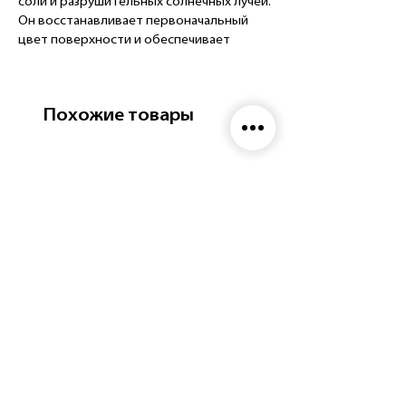
соли и разрушительных солнечных лучей.
Он восстанавливает первоначальный
цвет поверхности и обеспечивает
привлекательный вид автомобиля.
Поверхности с покрытием Nasiol XR03
приобретают высокую гидрофобность и
Похожие товары
позволяют легко и быстро чистить
автомобиль, тратя меньше времени и
энергии.
ПОЧЕМУ XR03?
Никакого специального
оборудования не требуется, все
входит в комплект поставки.
До 18 месяцев повышенной
прочности.
Эффект суперглянца с высокой
водоотталкивающей способностью.
Высокая устойчивость к
разрушающим химикатам.
Рекомендуется для
профессиональных детейлеров.
ПОВЕРХНОСТИ ПРИМЕНЕНИЯ