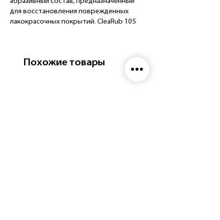
абразивный состав, предназначенный
для восстановления поврежденных
лакокрасочных покрытий. CleaRub 105
также является идеальным выбором для
финишных работ на стойких верхних
покрытиях.
Похожие товары
ПОЧЕМУ CLEARUB 105?
Достигните потрясающих
результатов, используя небольшое
количество средства.
Легко удаляет серьезные царапины.
Эффективен для стойких покрытий.
Профессиональные ингредиенты,
безопасные для любого цвета, марки
и модели.
Не содержит силикона.
ПОВЕРХНОСТИ ПРИМЕНЕНИЯ
Машина
Мотоцикл
Самолеты
Тренироваться
Морской