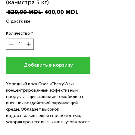
(канистра 5 кг)
Обычная
Спеццена
 620,00 MDL 
400,00 MDL
цена
О доставке
Количество
*
Добавить в корзину
Холодный воск Grass «Cherry Wax»
концентрированный эффективный
продукт, защищающий автомобиль от
внешних воздействий окружающей
среды. Обладает высокой
водоотталкивающей способностью,
ускоряя процесс высыхания кузова после
мойки. Придает дополнительный блеск и
антистатические свойства ЛКП. Не