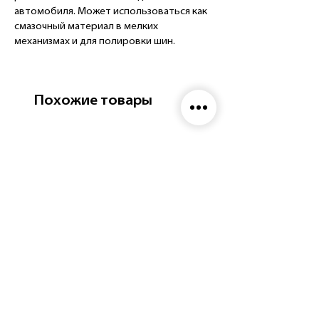
автомобиля. Может использоваться как
смазочный материал в мелких
механизмах и для полировки шин.
Препятствует появлению жирных пятен
и оседанию пыли. Обладает приятным
ароматом.
Похожие товары
Состав:
вода, поверхностно-активные вещества,
активные добавки, краситель.
Меры
предосторожности:
не допускать
попадания средства на прозрачные
поверхности.
Способ применения:
1. Встряхнуть перед использованием.
2. Равномерно нанести средство на
поверхность с расстояния 20-30 см.
3. Растереть чистой сухой салфеткой.