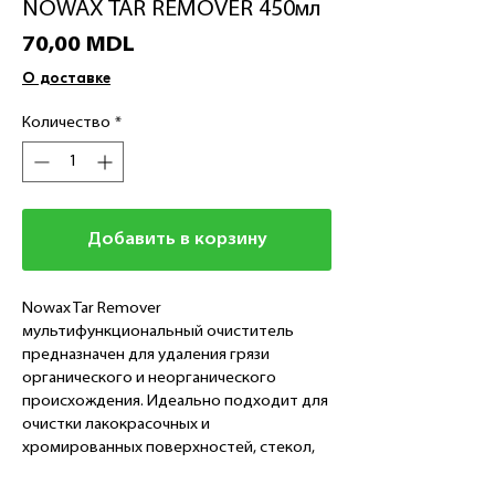
NOWAX TAR REMOVER 450мл
Цена
70,00 MDL
О доставке
Количество
*
Добавить в корзину
Nowax Tar Remover
мультифункциональный очиститель
предназначен для удаления грязи
органического и неорганического
происхождения. Идеально подходит для
очистки лакокрасочных и
хромированных поверхностей, стекол,
стеклянных фар, бамперов и молдингов
автомобилей и мотоциклов, следов