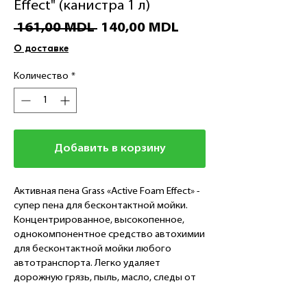
Effect" (канистра 1 л)
Обычная
Спеццена
 161,00 MDL 
140,00 MDL
цена
О доставке
Количество
*
Добавить в корзину
Активная пена Grass «Active Foam Effect» -
cупер пена для бесконтактной мойки.
Концентрированное, высокопенное,
однокомпонентное средство автохимии
для бесконтактной мойки любого
автотранспорта. Легко удаляет
дорожную грязь, пыль, масло, следы от
насекомых. Создает стойкую обильную
пену, которая легко смывается с