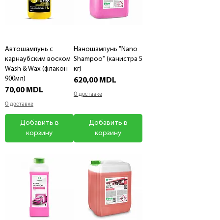
Автошампунь с
Наношампунь "Nano
карнаубским воском
Shampoo" (канистра 5
Wash & Wax (флакон
кг)
900мл)
Цена
620,00 MDL
Цена
70,00 MDL
О доставке
О доставке
Добавить в
Добавить в
корзину
корзину