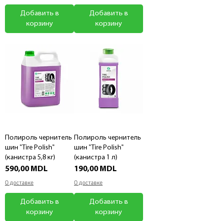
Добавить в
Добавить в
корзину
корзину
Полироль чернитель
Полироль чернитель
шин "Tire Polish"
шин "Tire Polish"
(канистра 5,8 кг)
(канистра 1 л)
Цена
Цена
590,00 MDL
190,00 MDL
О доставке
О доставке
Добавить в
Добавить в
корзину
корзину