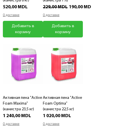
(канистра 6 кг)
(канистра 1 л)
Цена
Обычная цена
Цена со скидкой
520,00 MDL
229,00 MDL
190,00 MDL
О доставке
О доставке
Добавить в
Добавить в
корзину
корзину
Активная пена "Active
Активная пена "Active
Foam Maxima"
Foam Optima"
(канистра 23,5 кг)
(канистра 22,5 кг)
Цена
Цена
1 240,00 MDL
1 020,00 MDL
О доставке
О доставке