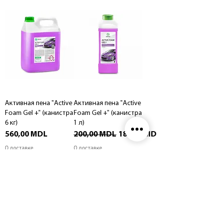
Активная пена "Active
Активная пена "Active
Foam Gel +" (канистра
Foam Gel +" (канистра
6 кг)
1 л)
Цена
Обычная цена
Цена со скидкой
560,00 MDL
200,00 MDL
180,00 MDL
О доставке
О доставке
Добавить в
Добавить в
корзину
корзину