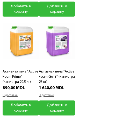
Добавить в
Добавить в
корзину
корзину
Активная пена "Active
Активная пена "Active
Foam Prime"
Foam Gel +" (канистра
(канистра 22,5 кг)
25 кг)
Цена
Цена
890,00 MDL
1 640,00 MDL
О доставке
О доставке
Добавить в
Добавить в
корзину
корзину