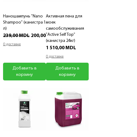
Наношампунь "Nano
Активная пена для
Shampoo" (канистра 1
моек
л)
самообслуживания
"Active Self Top"
Обычная цена
Цена со скидкой
239,00 MDL
200,00 MDL
(канистра 24кг)
О доставке
Цена
1 510,00 MDL
О доставке
Добавить в
Добавить в
корзину
корзину