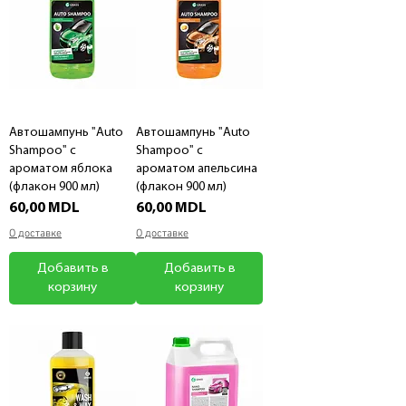
Автошампунь "Auto
Автошампунь "Auto
Shampoo" с
Shampoo" с
ароматом яблока
ароматом апельсина
(флакон 900 мл)
(флакон 900 мл)
Цена
Цена
60,00 MDL
60,00 MDL
О доставке
О доставке
Добавить в
Добавить в
корзину
корзину