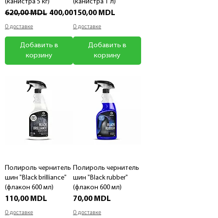
(канистра 5 кг)
(канистра 1 л)
Обычная цена
Цена со скидкой
Цена
620,00 MDL
400,00 MDL
150,00 MDL
О доставке
О доставке
Добавить в
Добавить в
корзину
корзину
Полироль чернитель
Полироль чернитель
шин "Black brilliance"
шин "Black rubber"
(флакон 600 мл)
(флакон 600 мл)
Цена
Цена
110,00 MDL
70,00 MDL
О доставке
О доставке