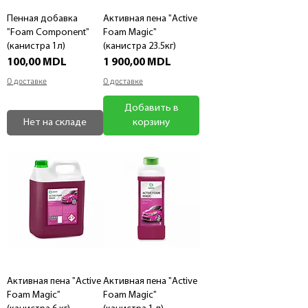
Пенная добавка
Активная пена "Active
"Foam Component"
Foam Magic"
(канистра 1л)
(канистра 23.5кг)
Цена
Цена
100,00 MDL
1 900,00 MDL
О доставке
О доставке
Добавить в
Нет на складе
корзину
Активная пена "Active
Активная пена "Active
Foam Magic"
Foam Magic"