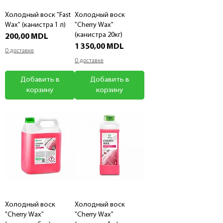
Холодный воск "Fast
Холодный воск
Wax" (канистра 1 л)
"Cherry Wax"
(канистра 20кг)
Цена
200,00 MDL
Цена
1 350,00 MDL
О доставке
О доставке
Добавить в
Добавить в
корзину
корзину
Холодный воск
Холодный воск
"Cherry Wax"
"Cherry Wax"