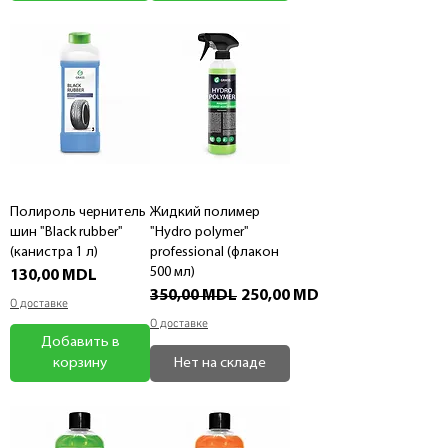
Полироль чернитель
Жидкий полимер
шин "Black rubber"
"Hydro polymer"
(канистра 1 л)
professional (флакон
500 мл)
Цена
130,00 MDL
Обычная цена
Цена со скидкой
350,00 MDL
250,00 MDL
О доставке
О доставке
Добавить в
корзину
Нет на складе